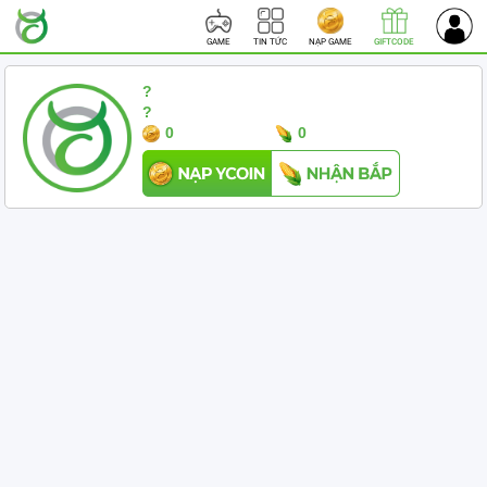
GAME
TIN TỨC
GIFTCODE
NẠP GAME
?
?
0
0