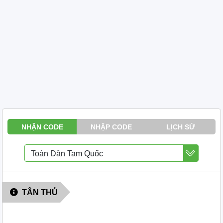
NHẬN CODE
NHẬP CODE
LỊCH SỬ
TÂN THỦ